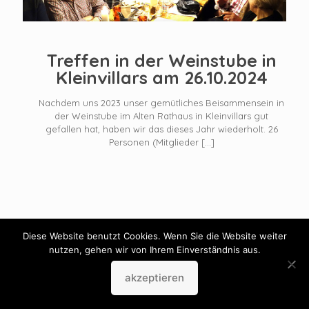
Treffen in der Weinstube in
Kleinvillars am 26.10.2024
Nachdem uns 2023 unser gemütliches Beisammensein in
der Weinstube im Alten Rathaus in Kleinvillars gut
gefallen hat, haben wir das dieses Jahr wiederholt. 26
Personen (Mitglieder
[…]
Diese Website benutzt Cookies. Wenn Sie die Website weiter
nutzen, gehen wir von Ihrem Einverständnis aus.
akzeptieren