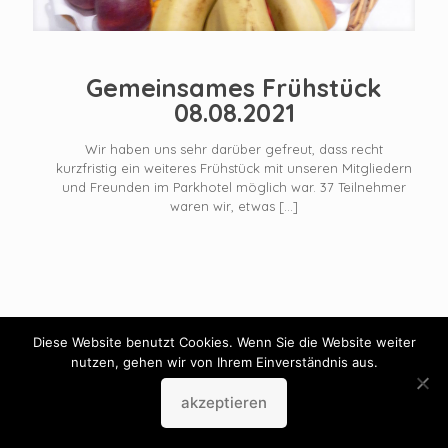
Gemeinsames Frühstück
08.08.2021
Wir haben uns sehr darüber gefreut, dass recht
kurzfristig ein weiteres Frühstück mit unseren Mitgliedern
und Freunden im Parkhotel möglich war. 37 Teilnehmer
waren wir, etwas
[…]
Diese Website benutzt Cookies. Wenn Sie die Website weiter
nutzen, gehen wir von Ihrem Einverständnis aus.
akzeptieren